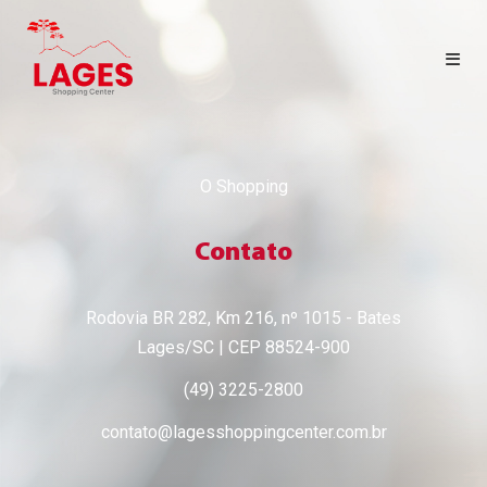
HOME
O Shopping
LOJAS
Contato
CINEMA
Rodovia BR 282, Km 216, nº 1015 - Bates
CONTATO
Lages/SC | CEP 88524-900
SEJA LOJISTA
(49) 3225-2800
contato@lagesshoppingcenter.com.br
PORTAL LOJISTA