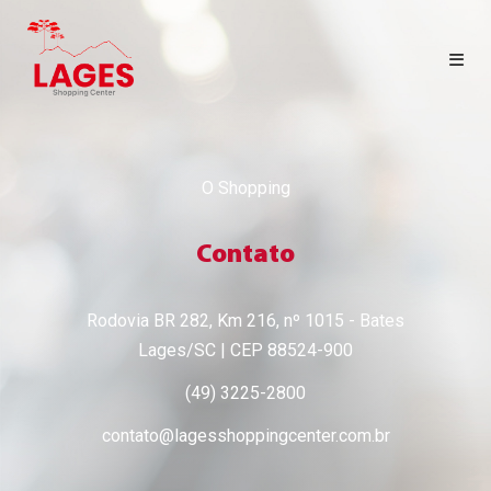
HOME
O Shopping
LOJAS
Contato
CINEMA
Rodovia BR 282, Km 216, nº 1015 - Bates
CONTATO
Lages/SC | CEP 88524-900
SEJA LOJISTA
(49) 3225-2800
contato@lagesshoppingcenter.com.br
PORTAL LOJISTA