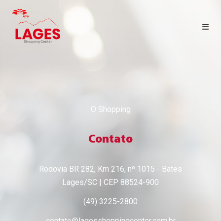
HOME
LOJAS
O Shopping
CINEMA
Contato
CONTATO
Rodovia BR 282, Km 216, nº 1015 - Bates
SEJA LOJISTA
Lages/SC | CEP 88524-900
(49) 3225-2800
PORTAL LOJISTA
contato@lagesshoppingcenter.com.br